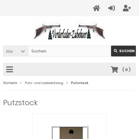
Alle
SUCHEN
(
0
)
Startseite
Putz- und Ladewerkzeug
Putzstock
Putzstock